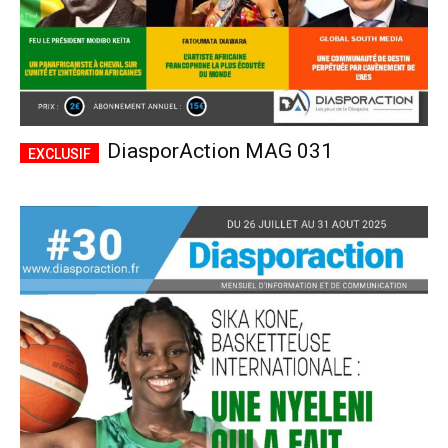
DiasporAction MAG 031