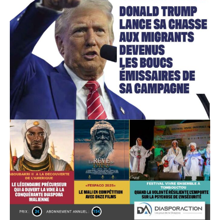
Accès gratuit
Gratuit
/accès limité
Quelques articles
Annonces
Tous les articles
Le magazine
CHOISIR LE FORFAIT