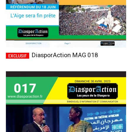
DiasporAction MAG 018