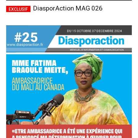
DiasporAction MAG 026
Accès complet
$
22
/ an
placeholder text
Le magazine
Tous les articles
Annonces
ANNUEL
MENSUEL