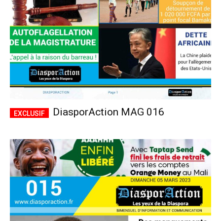
DiasporAction MAG 016