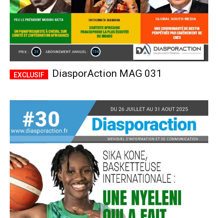
DiasporAction MAG 031