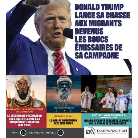
Accès gratuit
Gratuit
/accès limité
Quelques articles
Annonces
Tous les articles
Le magazine
CHOISIR LE FORFAIT