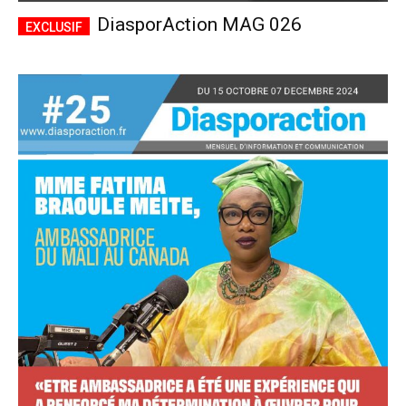
DiasporAction MAG 026
Accès complet
$
22
/ an
placeholder text
Le magazine
Tous les articles
Annonces
ANNUEL
MENSUEL