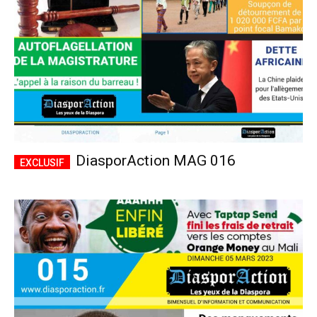
DiasporAction MAG 016