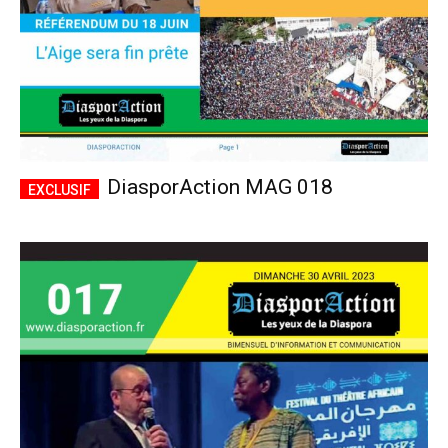
DiasporAction MAG 018