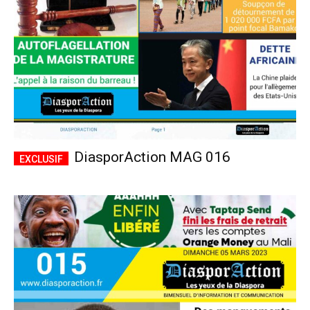
DiasporAction MAG 016