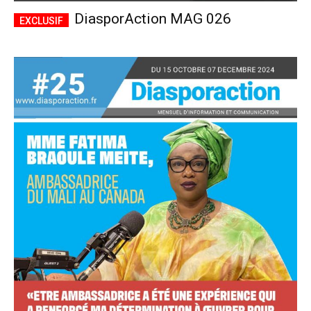
DiasporAction MAG 026
Accès complet
$
22
/ an
placeholder text
Le magazine
Tous les articles
Annonces
ANNUEL
MENSUEL