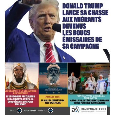
Accès gratuit
Gratuit
/accès limité
Quelques articles
Annonces
Tous les articles
Le magazine
CHOISIR LE FORFAIT