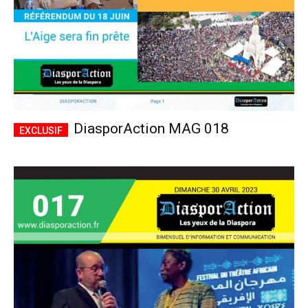
DiasporAction MAG 018