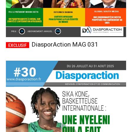
DiasporAction MAG 031