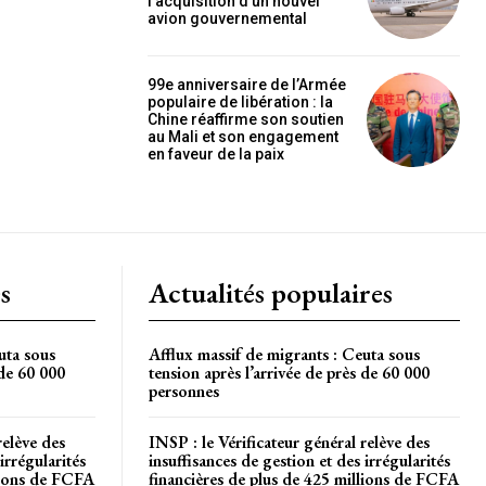
l’acquisition d’un nouvel
OISIR LE FORFAIT
avion gouvernemental
99e anniversaire de l’Armée
populaire de libération : la
Chine réaffirme son soutien
au Mali et son engagement
en faveur de la paix
s
Actualités populaires
uta sous
Afflux massif de migrants : Ceuta sous
 de 60 000
tension après l’arrivée de près de 60 000
personnes
relève des
INSP : le Vérificateur général relève des
irrégularités
insuffisances de gestion et des irrégularités
llions de FCFA
financières de plus de 425 millions de FCFA