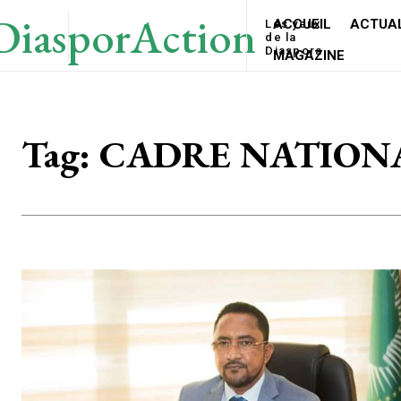
DiasporAction
ACCUEIL
ACTUAL
Les yeux
de la
Diaspora
MAGAZINE
Tag:
CADRE NATION