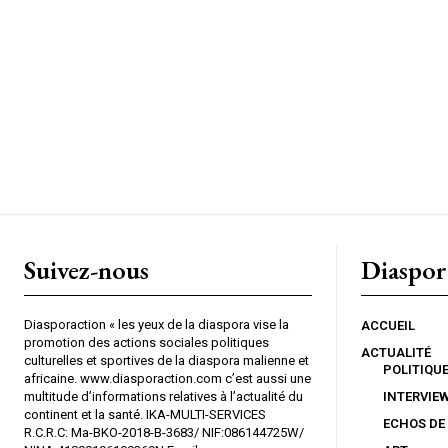
Suivez-nous
Diaspor
Diasporaction « les yeux de la diaspora vise la
ACCUEIL
promotion des actions sociales politiques
ACTUALITÉ
culturelles et sportives de la diaspora malienne et
POLITIQU
africaine. www.diasporaction.com c’est aussi une
multitude d’informations relatives à l’actualité du
INTERVIE
continent et la santé. IKA-MULTI-SERVICES
ECHOS DE
R.C.R.C: Ma-BKO-2018-B-3683/ NIF:086144725W/