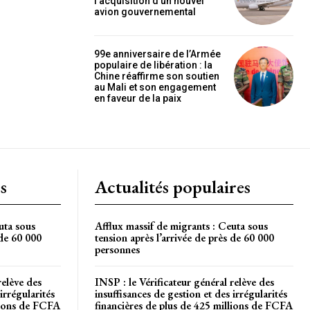
l’acquisition d’un nouvel
OISIR LE FORFAIT
avion gouvernemental
99e anniversaire de l’Armée
populaire de libération : la
Chine réaffirme son soutien
au Mali et son engagement
en faveur de la paix
s
Actualités populaires
uta sous
Afflux massif de migrants : Ceuta sous
 de 60 000
tension après l’arrivée de près de 60 000
personnes
relève des
INSP : le Vérificateur général relève des
irrégularités
insuffisances de gestion et des irrégularités
llions de FCFA
financières de plus de 425 millions de FCFA