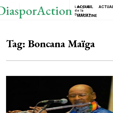
DiasporAction
ACCUEIL
ACTUAL
Les yeux
de la
Diaspora
MAGAZINE
Tag:
Boncana Maïga