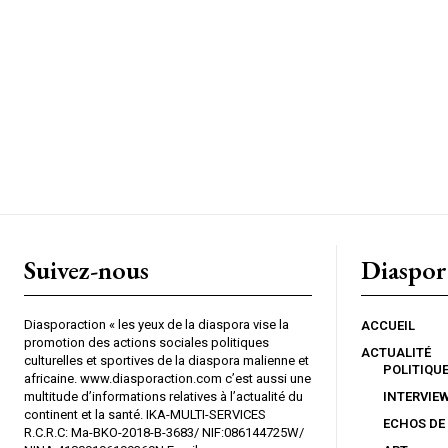
Suivez-nous
Diaspor
Diasporaction « les yeux de la diaspora vise la
ACCUEIL
promotion des actions sociales politiques
ACTUALITÉ
culturelles et sportives de la diaspora malienne et
POLITIQU
africaine. www.diasporaction.com c’est aussi une
multitude d’informations relatives à l’actualité du
INTERVIE
continent et la santé. IKA-MULTI-SERVICES
ECHOS DE
R.C.R.C: Ma-BKO-2018-B-3683/ NIF:086144725W/