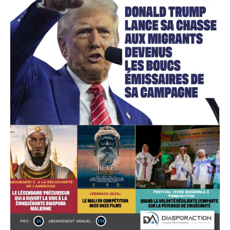
Accès gratuit
Gratuit
/accès limité
Quelques articles
Annonces
Tous les articles
Le magazine
CHOISIR LE FORFAIT