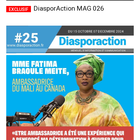
DiasporAction MAG 026
Accès complet
$
22
/ an
placeholder text
Le magazine
Tous les articles
Annonces
ANNUEL
MENSUEL