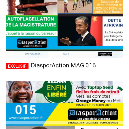
DiasporAction MAG 016