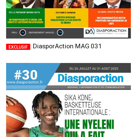
DiasporAction MAG 031