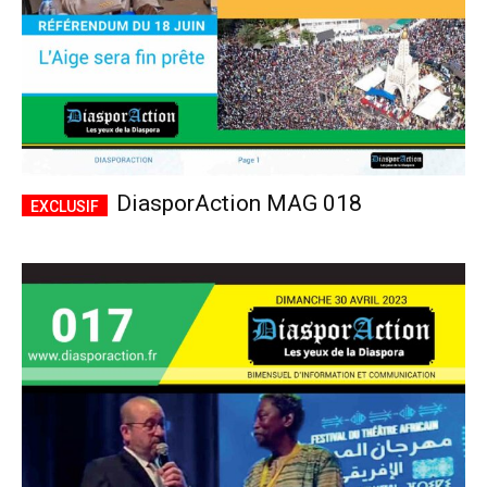
DiasporAction MAG 018