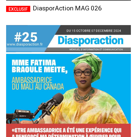
DiasporAction MAG 026
Accès complet
$
22
/ an
placeholder text
Le magazine
Tous les articles
Annonces
ANNUEL
MENSUEL