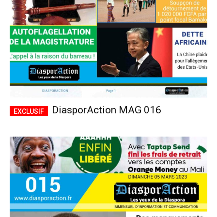
DiasporAction MAG 016