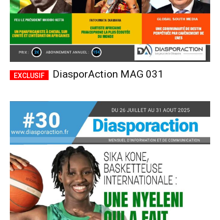
DiasporAction MAG 031