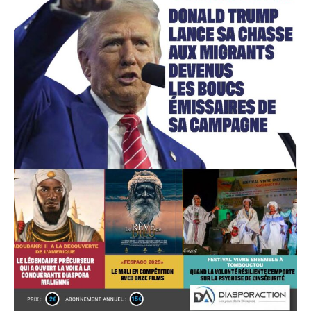
Accès gratuit
Gratuit
/accès limité
Quelques articles
Annonces
Tous les articles
Le magazine
CHOISIR LE FORFAIT