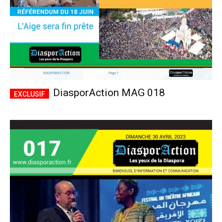
DiasporAction MAG 018