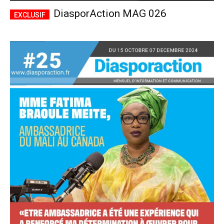
DiasporAction MAG 026
Accès complet
$
22
/ an
placeholder text
Le magazine
Tous les articles
Annonces
ANNUEL
MENSUEL