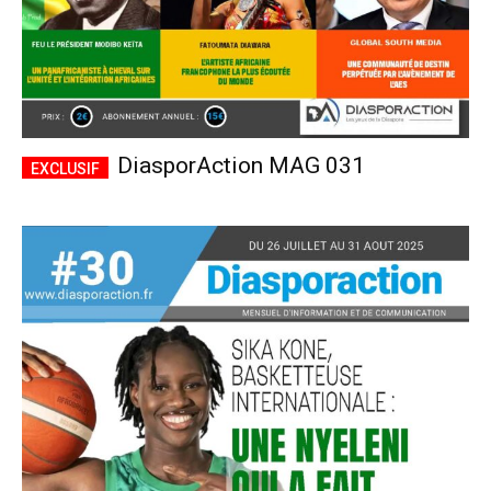
DiasporAction MAG 031