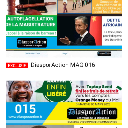
DiasporAction MAG 016