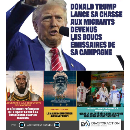
Accès gratuit
Gratuit
/accès limité
Quelques articles
Annonces
Tous les articles
Le magazine
CHOISIR LE FORFAIT