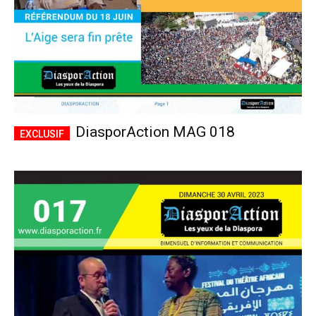
DiasporAction MAG 018