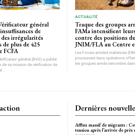
ACTUALITÉ
Vérificateur général
Traque des groupes arm
 insuffisances de
FAMa intensifient leur
 des irrégularités
contre des positions d
s de plus de 425
JNIM/FLA au Centre e
de FCFA
Les Forces armées maliennes (FA
poursuivent leurs opérations offe
rificateur général (BVG) a publié
les groupes armés terroristes dans 
 de sa mission de vérification de
l...
action
Dernières nouvelle
Afflux massif de migrants : Ce
tension après l’arrivée de près