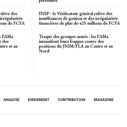
personnes
relève des
INSP : le Vérificateur général relève des
irrégularités
insuffisances de gestion et des irrégularités
llions de FCFA
financières de plus de 425 millions de FCFA
es FAMa
Traque des groupes armés : les FAMa
e des
intensifient leurs frappes contre des
tre et au
positions du JNIM/FLA au Centre et au
Nord
ANALYSE
EVENEMENT
CONTRIBUTION
MAGAZINE