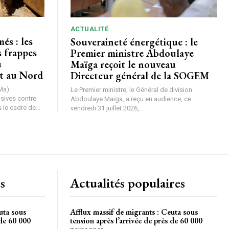
ACTUALITÉ
és : les
Souveraineté énergétique : le
s frappes
Premier ministre Abdoulaye
u
Maïga reçoit le nouveau
t au Nord
Directeur général de la SOGEM
Ma)
Le Premier ministre, le Général de division
nsives contre
Abdoulaye Maïga, a reçu en audience, ce
le cadre de...
vendredi 31 juillet 2026,...
s
Actualités populaires
uta sous
Afflux massif de migrants : Ceuta sous
 de 60 000
tension après l’arrivée de près de 60 000