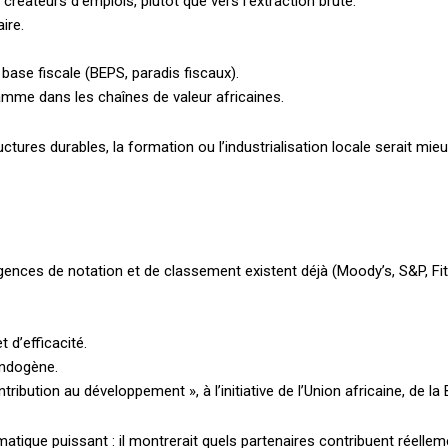
 créateurs d’emplois, plutôt que vers l’extraction brute.
ire.
a base fiscale (BEPS, paradis fiscaux).
gamme dans les chaînes de valeur africaines.
ctures durables, la formation ou l’industrialisation locale serait mie
gences de notation et de classement existent déjà (Moody’s, S&P, Fitch
 d’efficacité.
endogène.
Plans d'abonnement
ribution au développement », à l’initiative de l’Union africaine, de la
tique puissant : il montrerait quels partenaires contribuent réellem