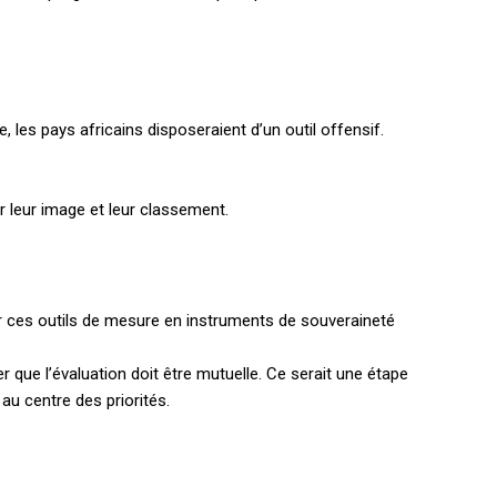
 les pays africains disposeraient d’un outil offensif.
holder text
er leur image et leur classement.
er ces outils de mesure en instruments de souveraineté
r que l’évaluation doit être mutuelle. Ce serait une étape
 au centre des priorités.
EL
MENSUEL