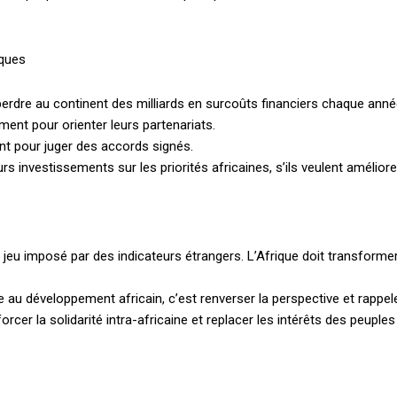
iques
Accès complet
perdre au continent des milliards en surcoûts financiers chaque année,
ent pour orienter leurs partenariats.
$
22
ent pour juger des accords signés.
té
/ an
place
rs investissements sur les priorités africaines, s’ils veulent amélior
Le magazine
n jeu imposé par des indicateurs étrangers. L’Afrique doit transform
Tous les articles
Annonces
e au développement africain, c’est renverser la perspective et rappele
rcer la solidarité intra-africaine et replacer les intérêts des peuples
ANNU
AIT