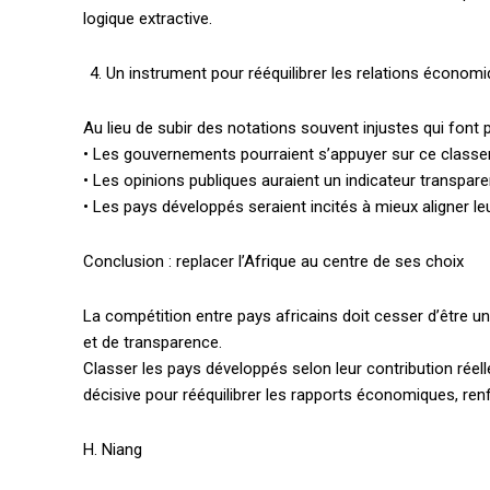
logique extractive.
Un instrument pour rééquilibrer les relations économ
Accès gratuit
Au lieu de subir des notations souvent injustes qui font 
• Les gouvernements pourraient s’appuyer sur ce classem
Gratuit
• Les opinions publiques auraient un indicateur transpar
/accès limi
• Les pays développés seraient incités à mieux aligner leu
Conclusion : replacer l’Afrique au centre de ses choix
Quelques articles
La compétition entre pays africains doit cesser d’être u
Annonces
et de transparence.
Tous les articles
Classer les pays développés selon leur contribution réell
Le magazine
décisive pour rééquilibrer les rapports économiques, renfo
H. Niang
CHOISIR LE FORF