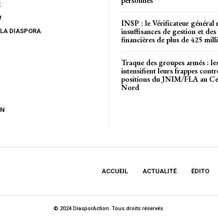
personnes
E
W
INSP : le Vérificateur général 
insuffisances de gestion et des 
 LA DIASPORA
financières de plus de 425 mi
Traque des groupes armés : l
intensifient leurs frappes contr
positions du JNIM/FLA au Cen
Nord
ON
ACCUEIL
ACTUALITÉ
ÉDITO
© 2024 DiasporAction. Tous droits réservés.