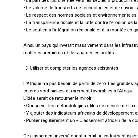
• La part des IDE orientée vers les secteurs productifs et
• Le volume de transferts de technologies et de savoir-fa
• Le respect des normes sociales et environnementales.
• La transparence fiscale et la lutte contre l’érosion de l
• Le soutien à l’intégration régionale et à la montée en 
Ainsi, un pays qui investit massivement dans les infrastru
matières premières et de rapatrier les profits.
Utiliser et compléter les agences existantes
L’Afrique n’a pas besoin de partir de zéro. Les grandes a
critères sont biaisés et rarement favorables à l’Afrique.
L’idée serait de retourner le miroir :
• Conserver les méthodologies utiles de mesure de flux et
• Y ajouter des indicateurs africains de développement 
• Publier régulièrement un « Classement africain de la cont
Ce classement inversé constituerait un instrument diploma