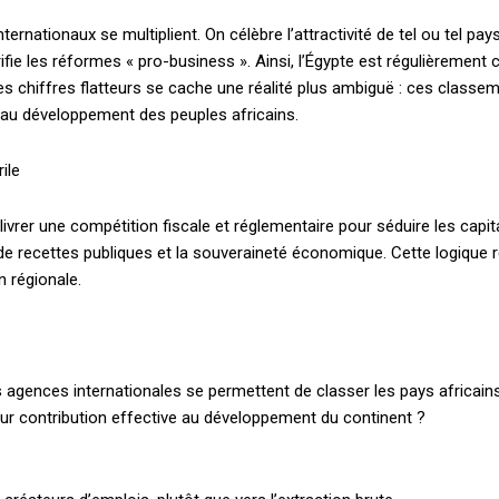
ernationaux se multiplient. On célèbre l’attractivité de tel ou tel pa
orifie les réformes « pro-business ». Ainsi, l’Égypte est régulièreme
s chiffres flatteurs se cache une réalité plus ambiguë : ces classem
e au développement des peuples africains.
ile
livrer une compétition fiscale et réglementaire pour séduire les capit
 de recettes publiques et la souveraineté économique. Cette logique
n régionale.
es agences internationales se permettent de classer les pays africains s
eur contribution effective au développement du continent ?