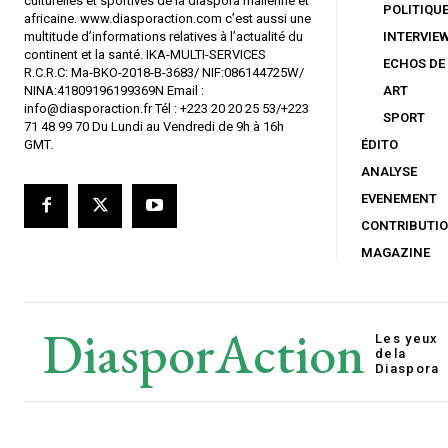
culturelles et sportives de la diaspora malienne et
POLITIQU
africaine. www.diasporaction.com c’est aussi une
multitude d’informations relatives à l’actualité du
INTERVIE
continent et la santé. IKA-MULTI-SERVICES
ECHOS DE
R.C.R.C: Ma-BKO-2018-B-3683/ NIF:086144725W/
NINA:41809196199369N Email :
ART
info@diasporaction.fr Tél : +223 20 20 25 53/+223
SPORT
71 48 99 70 Du Lundi au Vendredi de 9h à 16h
GMT.
ÉDITO
ANALYSE
EVENEMENT
CONTRIBUTI
MAGAZINE
DiasporAction
Les yeux
de
la
Diaspora