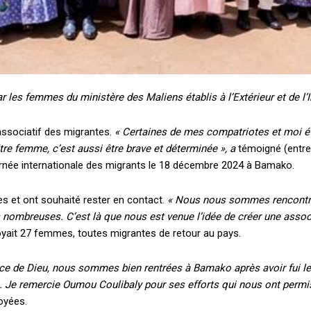
r les femmes du ministère des Maliens établis à l’Extérieur et de l
 associatif des migrantes.
« Certaines de mes compatriotes et moi é
Être femme, c’est aussi être brave et déterminée », a
témoigné (entre
Journée internationale des migrants le 18 décembre 2024 à Bamako.
ées et ont souhaité rester en contact.
« Nous nous sommes rencontré
s nombreuses. C’est là que nous est venue l’idée de créer une assoc
ployait 27 femmes, toutes migrantes de retour au pays.
âce de Dieu, nous sommes bien rentrées à Bamako après avoir fui le
s. Je remercie Oumou Coulibaly pour ses efforts qui nous ont permis d
oyées.