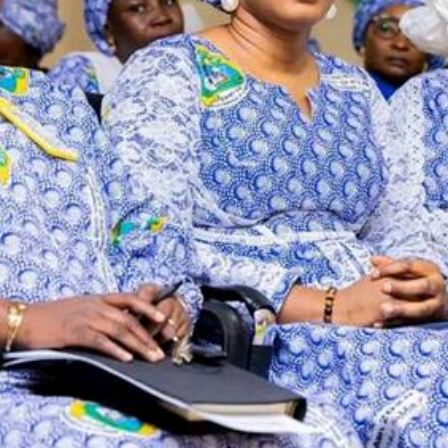
Plans d'abonnement
Accès complet
$
22
té
/ an
place