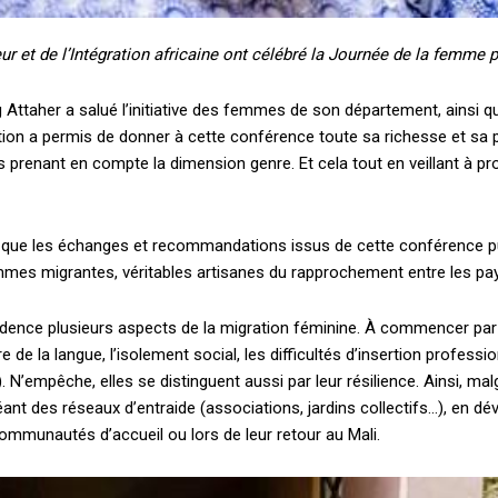
Le magazine
ur et de l’Intégration africaine ont célébré la Journée de la femme 
Tous les articles
Annonces
 Attaher a salué l’initiative des femmes de son département, ainsi qu
ibution a permis de donner à cette conférence toute sa richesse et sa
 prenant en compte la dimension genre. Et cela tout en veillant à p
ANNU
AIT
t que les échanges et recommandations issus de cette conférence p
mes migrantes, véritables artisanes du rapprochement entre les pays 
CH
dence plusieurs aspects de la migration féminine. À commencer par la
e la langue, l’isolement social, les difficultés d’insertion profession
…). N’empêche, elles se distinguent aussi par leur résilience. Ainsi
nt des réseaux d’entraide (associations, jardins collectifs…), en dé
mmunautés d’accueil ou lors de leur retour au Mali.