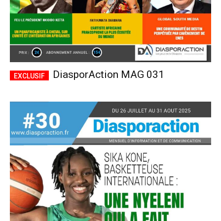
DiasporAction MAG 031