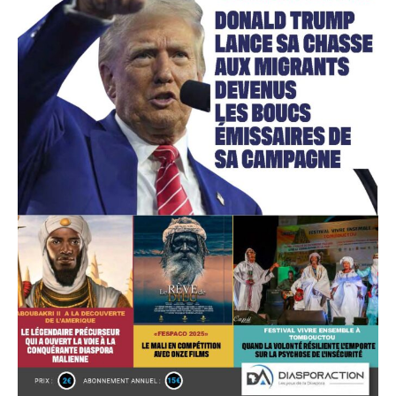
Accès gratuit
Gratuit
/accès limité
Quelques articles
Annonces
Tous les articles
Le magazine
CHOISIR LE FORFAIT