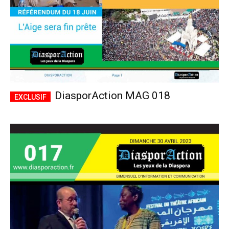
DiasporAction MAG 018