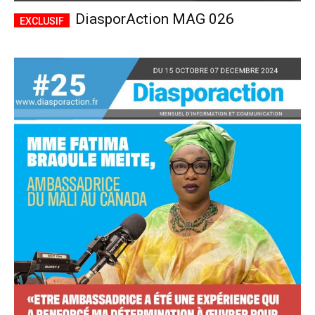
DiasporAction MAG 026
Accès complet
$
22
/ an
placeholder text
Le magazine
Tous les articles
Annonces
ANNUEL
MENSUEL