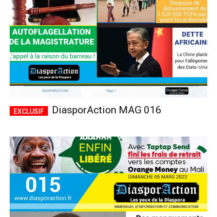
DiasporAction MAG 016