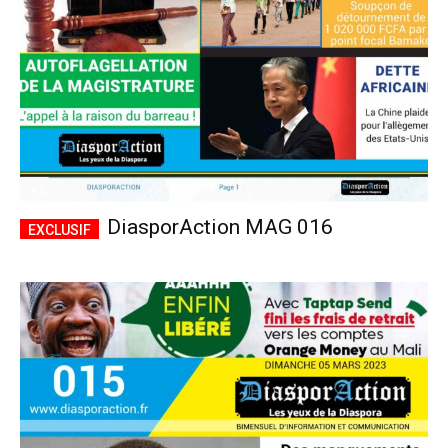
DiasporAction MAG 016