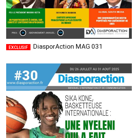
DiasporAction MAG 031