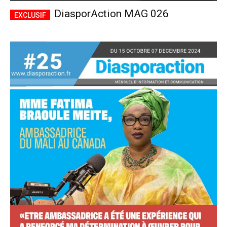
DiasporAction MAG 026
Accès complet
$
22
/ an
placeholder text
Le magazine
Tous les articles
Annonces
ANNUEL
MENSUEL