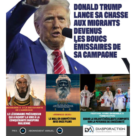
Accès gratuit
Gratuit
/accès limité
Quelques articles
Annonces
Tous les articles
Le magazine
CHOISIR LE FORFAIT