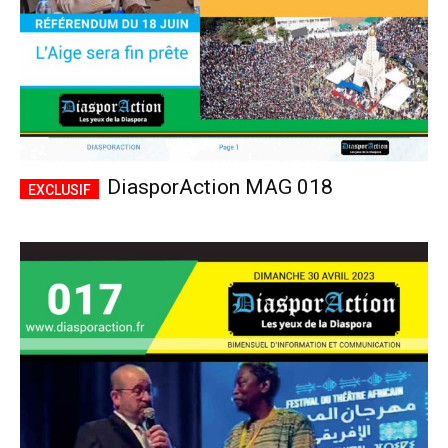
DiasporAction MAG 018