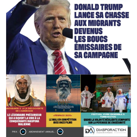
Accès gratuit
Gratuit
/accès limité
Quelques articles
Annonces
Tous les articles
Le magazine
CHOISIR LE FORFAIT