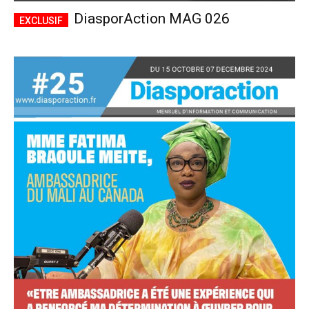
DiasporAction MAG 026
Accès complet
$
22
/ an
placeholder text
Le magazine
Tous les articles
Annonces
ANNUEL
MENSUEL