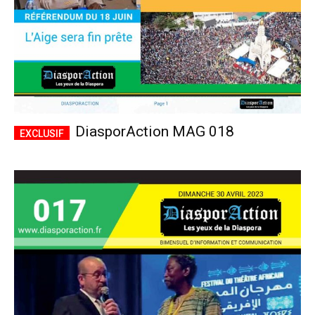
DiasporAction MAG 018