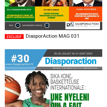
DiasporAction MAG 031