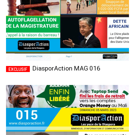
DiasporAction MAG 016