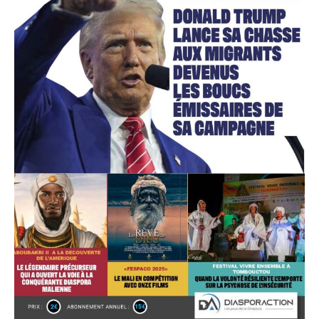
Accès gratuit
Gratuit
/accès limité
Quelques articles
Annonces
Tous les articles
Le magazine
CHOISIR LE FORFAIT