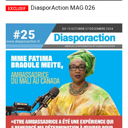
DiasporAction MAG 026
Accès complet
$
22
/ an
placeholder text
Le magazine
Tous les articles
Annonces
ANNUEL
MENSUEL