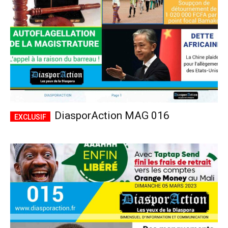
DiasporAction MAG 016