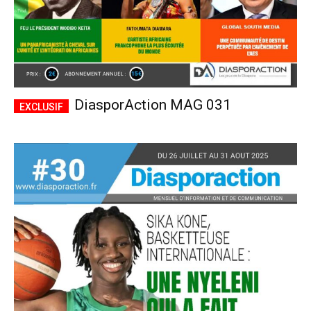
DiasporAction MAG 031