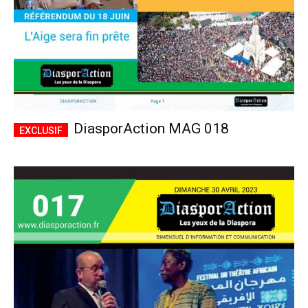
DiasporAction MAG 018