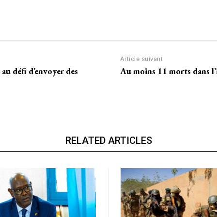
Article suivant
Accès complet
 au défi d’envoyer des
Au moins 11 morts dans l’
$
22
té
/ an
place
RELATED ARTICLES
Le magazine
Tous les articles
Annonces
ANNU