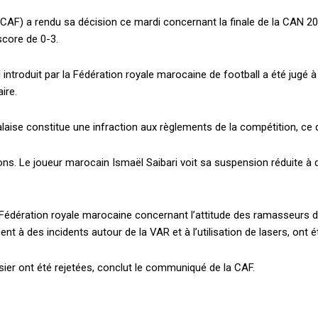
l (CAF) a rendu sa décision ce mardi concernant la finale de la CAN 2
score de 0-3.
introduit par la Fédération royale marocaine de football a été jugé à 
aire.
aise constitue une infraction aux règlements de la compétition, ce qui
tions. Le joueur marocain Ismaël Saibari voit sa suspension réduite à
 Fédération royale marocaine concernant l’attitude des ramasseurs de
nt à des incidents autour de la VAR et à l’utilisation de lasers, ont 
sier ont été rejetées, conclut le communiqué de la CAF.
Plans d'abonnement