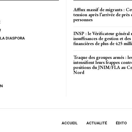
Afflux massif de migrants : Ce
tension après l’arrivée de près
personnes
E
W
INSP : le Vérificateur général 
insuffisances de gestion et des 
 LA DIASPORA
financières de plus de 425 mi
Traque des groupes armés : l
intensifient leurs frappes contr
positions du JNIM/FLA au Cen
Nord
ON
ACCUEIL
ACTUALITÉ
ÉDITO