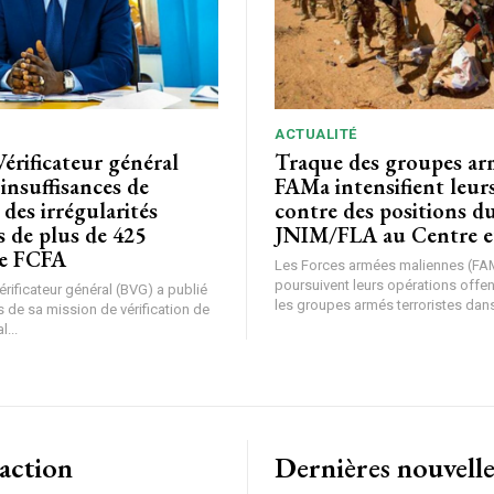
AIT
CH
ACTUALITÉ
Vérificateur général
Traque des groupes arm
 insuffisances de
FAMa intensifient leur
 des irrégularités
contre des positions d
s de plus de 425
JNIM/FLA au Centre e
de FCFA
Les Forces armées maliennes (FA
poursuivent leurs opérations offe
rificateur général (BVG) a publié
les groupes armés terroristes dans 
 de sa mission de vérification de
l...
action
Dernières nouvelle