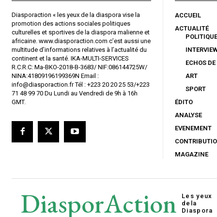
Diasporaction « les yeux de la diaspora vise la
ACCUEIL
promotion des actions sociales politiques
ACTUALITÉ
culturelles et sportives de la diaspora malienne et
POLITIQU
africaine. www.diasporaction.com c’est aussi une
multitude d’informations relatives à l’actualité du
INTERVIE
continent et la santé. IKA-MULTI-SERVICES
ECHOS DE
R.C.R.C: Ma-BKO-2018-B-3683/ NIF:086144725W/
NINA:41809196199369N Email :
ART
info@diasporaction.fr Tél : +223 20 20 25 53/+223
SPORT
71 48 99 70 Du Lundi au Vendredi de 9h à 16h
GMT.
ÉDITO
ANALYSE
EVENEMENT
CONTRIBUTI
MAGAZINE
DiasporAction
Les yeux
de
la
Diaspora