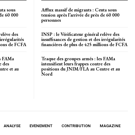
uta sous
Afflux massif de migrants : Ceuta sous
 de 60 000
tension après l’arrivée de près de 60 000
personnes
relève des
INSP : le Vérificateur général relève des
irrégularités
insuffisances de gestion et des irrégularités
llions de FCFA
financières de plus de 425 millions de FCFA
es FAMa
Traque des groupes armés : les FAMa
e des
intensifient leurs frappes contre des
tre et au
positions du JNIM/FLA au Centre et au
Nord
ANALYSE
EVENEMENT
CONTRIBUTION
MAGAZINE