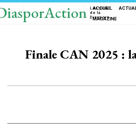
DiasporAction
ACCUEIL
ACTUAL
Les yeux
de la
Diaspora
MAGAZINE
Finale CAN 2025 : la