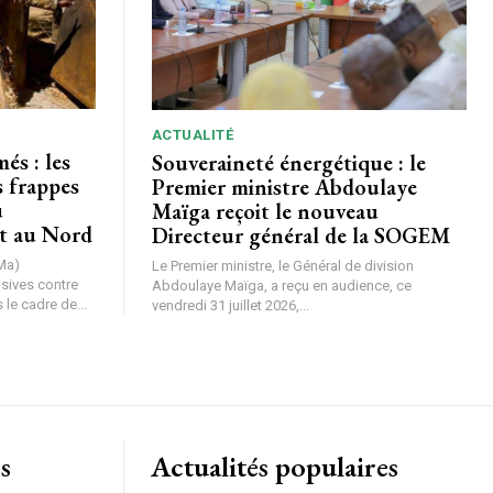
OISIR LE FORFAIT
ACTUALITÉ
és : les
Souveraineté énergétique : le
s frappes
Premier ministre Abdoulaye
u
Maïga reçoit le nouveau
t au Nord
Directeur général de la SOGEM
Ma)
Le Premier ministre, le Général de division
nsives contre
Abdoulaye Maïga, a reçu en audience, ce
le cadre de...
vendredi 31 juillet 2026,...
s
Actualités populaires