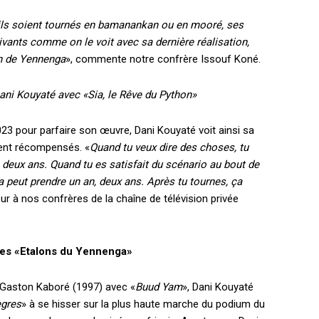
’ils soient tournés en bamanankan ou en mooré, ses
ivants comme on le voit avec sa dernière réalisation,
on de Yennenga
», commente notre confrère Issouf Koné.
ani Kouyaté avec «Sia, le Rêve du Python»
EL
MENSUEL
2023 pour parfaire son œuvre, Dani Kouyaté voit ainsi sa
lent récompensés. «
Quand tu veux dire des choses, tu
 deux ans. Quand tu es satisfait du scénario au bout de
 peut prendre un an, deux ans. Après tu tournes, ça
OISIR LE FORFAIT
teur à nos confrères de la chaîne de télévision privée
 des «Etalons du Yennenga»
 Gaston Kaboré (1997) avec «
Buud Yam
», Dani Kouyaté
gres
» à se hisser sur la plus haute marche du podium du