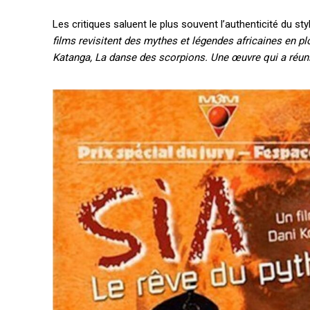
Les critiques saluent le plus souvent l’authenticité du styl
Quelques articles
films revisitent des mythes et légendes africaines en p
Annonces
Katanga, La danse des scorpions. Une œuvre qui a réun
Tous les articles
Le magazine
CHOISIR LE FORF