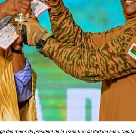
Plans d'abonnement
Accès complet
$
22
té
/ an
place
ga des mains du président de la Transition du Burkina Faso, Capita