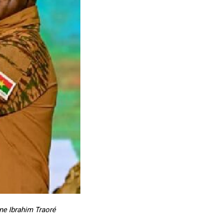
holder text
ine Ibrahim Traoré