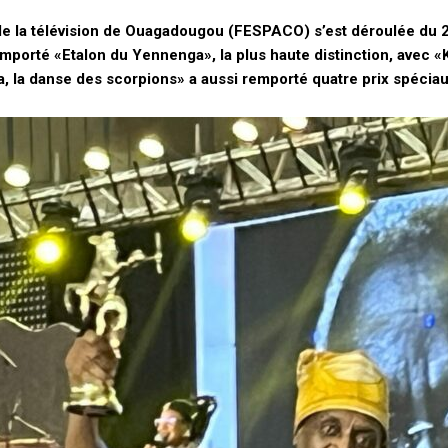
 de la télévision de Ouagadougou (FESPACO) s’est déroulée du 22
emporté «Etalon du Yennenga», la plus haute distinction, avec «K
ga, la danse des scorpions» a aussi remporté quatre prix spéciau