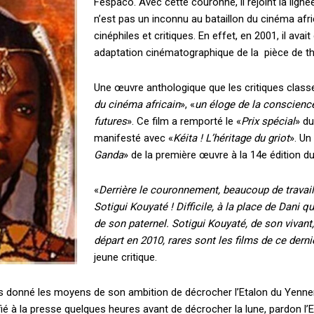
Fespaco. Avec cette couronne, il rejoint la lig
n’est pas un inconnu au bataillon du cinéma afr
cinéphiles et critiques. En effet, en 2001, il ava
adaptation cinématographique de la pièce de th
Une œuvre anthologique que les critiques classe
du cinéma africain
», «
un éloge de la conscience
futures
». Ce film a remporté le «
Prix spécial
» du
manifesté avec «
Kéita ! L’héritage du griot
». Un
Ganda
» de la première œuvre à la 14e édition d
«
Derrière le couronnement, beaucoup de travail 
Sotigui Kouyaté ! Difficile, à la place de Dani qu
de son paternel. Sotigui Kouyaté, de son vivant
départ en 2010, rares sont les films de ce dernie
jeune critique.
 pas donné les moyens de son ambition de décrocher l’Etalon du Yenne
nfié à la presse quelques heures avant de décrocher la lune, pardon l’Et