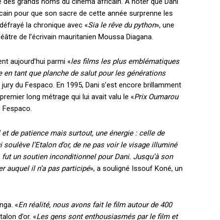
née des grands noms du cinéma africain. A noter que Dani
icain pour que son sacre de cette année surprenne les
it défrayé la chronique avec «
Sia le rêve du python
», une
éâtre de l’écrivain mauritanien Moussa Diagana.
nt aujourd’hui parmi «
les films les plus emblématiques
 en tant que planche de salut pour les générations
 jury du Fespaco. En 1995, Dani s’est encore brillamment
 premier long métrage qui lui avait valu le «
Prix Oumarou
u Fespaco.
et de patience mais surtout, une énergie : celle de
i soulève l’Etalon d’or, de ne pas voir le visage illuminé
, fut un soutien inconditionnel pour Dani. Jusqu’à son
r auquel il n’a pas participé
», a souligné Issouf Koné, un
nga. «
En réalité, nous avons fait le film autour de 400
alon d’or. «
Les gens sont enthousiasmés par le film et