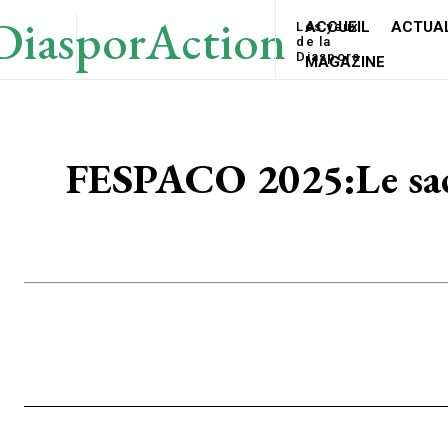
DiasporAction
ACCUEIL
ACTUAL
Les yeux
de la
Diaspora
MAGAZINE
FESPACO 2025:Le sacr