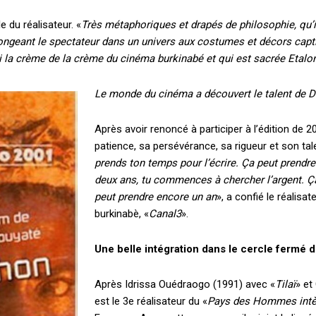
e du réalisateur. «
Très métaphoriques et drapés de philosophie, qu
Le magazine
longeant le spectateur dans un univers aux costumes et décors capt
Tous les articles
i la crème de la crème du cinéma burkinabé et qui est sacrée Etal
Annonces
Le monde du cinéma a découvert le talent de D
ANNU
Après avoir renoncé à participer à l’édition de 
patience, sa persévérance, sa rigueur et son ta
AIT
prends ton temps pour l’écrire. Ça peut prendre
deux ans, tu commences à chercher l’argent. Ça
CH
peut prendre encore un an
», a confié le réalisa
burkinabè, «
Canal3
».
Une belle intégration dans le cercle fermé
Après Idrissa Ouédraogo (1991) avec «
Tilaï
» et
est le 3e réalisateur du «
Pays des Hommes intè