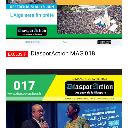
DiasporAction MAG 018