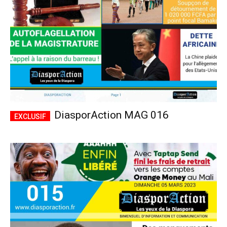
DiasporAction MAG 016