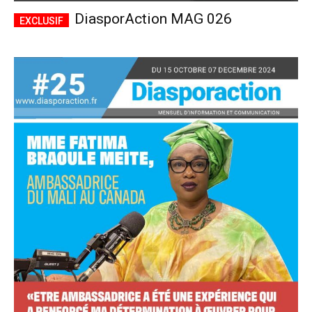
DiasporAction MAG 026
Accès complet
$
22
/ an
placeholder text
Le magazine
Tous les articles
Annonces
ANNUEL
MENSUEL