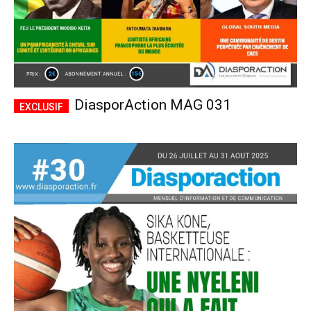
DiasporAction MAG 031