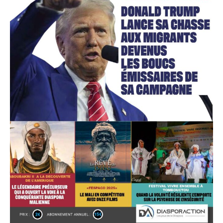
Accès gratuit
Gratuit
/accès limité
Quelques articles
Annonces
Tous les articles
Le magazine
CHOISIR LE FORFAIT