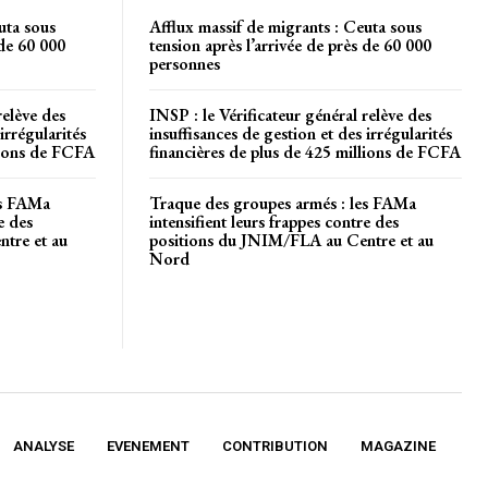
uta sous
Afflux massif de migrants : Ceuta sous
 de 60 000
tension après l’arrivée de près de 60 000
personnes
relève des
INSP : le Vérificateur général relève des
irrégularités
insuffisances de gestion et des irrégularités
llions de FCFA
financières de plus de 425 millions de FCFA
es FAMa
Traque des groupes armés : les FAMa
e des
intensifient leurs frappes contre des
tre et au
positions du JNIM/FLA au Centre et au
Nord
ANALYSE
EVENEMENT
CONTRIBUTION
MAGAZINE