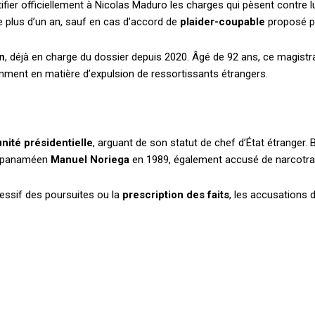
fier officiellement à Nicolas Maduro les charges qui pèsent contre lui 
re plus d’un an, sauf en cas d’accord de
plaider-coupable
proposé pa
in
, déjà en charge du dossier depuis 2020. Âgé de 92 ans, ce magistrat 
amment en matière d’expulsion de ressortissants étrangers.
Accès complet
$
22
nité présidentielle
, arguant de son statut de chef d’État étranger. 
té
/ an
place
nt panaméen
Manuel Noriega
en 1989, également accusé de narcotrafic
essif des poursuites ou la
prescription des faits
, les accusations
Le magazine
Tous les articles
Annonces
ANNU