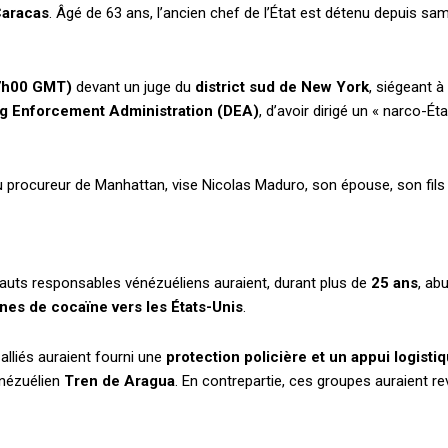
aracas
. Âgé de 63 ans, l’ancien chef de l’État est détenu depuis sa
17h00 GMT)
devant un juge du
district sud de New York
, siégeant 
g Enforcement Administration (DEA)
, d’avoir dirigé un « narco-É
u procureur de Manhattan, vise Nicolas Maduro, son épouse, son fils
hauts responsables vénézuéliens auraient, durant plus de
25 ans
, ab
nes de cocaïne vers les États-Unis
.
alliés auraient fourni une
protection policière et un appui logisti
énézuélien
Tren de Aragua
. En contrepartie, ces groupes auraient r