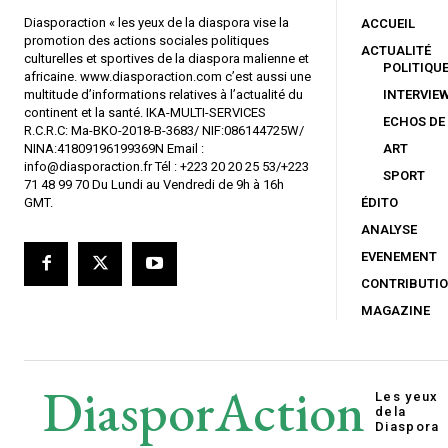
Diasporaction « les yeux de la diaspora vise la
ACCUEIL
promotion des actions sociales politiques
ACTUALITÉ
culturelles et sportives de la diaspora malienne et
POLITIQU
africaine. www.diasporaction.com c’est aussi une
multitude d’informations relatives à l’actualité du
INTERVIE
continent et la santé. IKA-MULTI-SERVICES
ECHOS DE
R.C.R.C: Ma-BKO-2018-B-3683/ NIF:086144725W/
NINA:41809196199369N Email :
ART
info@diasporaction.fr Tél : +223 20 20 25 53/+223
SPORT
71 48 99 70 Du Lundi au Vendredi de 9h à 16h
GMT.
ÉDITO
ANALYSE
EVENEMENT
CONTRIBUTI
MAGAZINE
DiasporAction
Les yeux
de
la
Diaspora