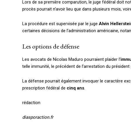
Lors de sa première comparution, le juge fédéral doit noti
procès pourrait n’avoir lieu que dans plusieurs mois, voi
La procédure est supervisée par le juge
Alvin Hellerste
certaines décisions de l’administration américaine, not
Accès gratuit
Les options de défense
Gratuit
Les avocats de Nicolas Maduro pourraient plaider l’
immu
/accès limi
telle immunité, le précédent de l’arrestation du préside
La défense pourrait également invoquer le caractère exc
Quelques articles
prescription fédéral de
cinq ans
.
Annonces
Tous les articles
rédaction
Le magazine
diasporaction.fr