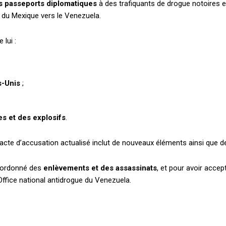
s passeports diplomatiques
à des trafiquants de drogue notoires et
c du Mexique vers le Venezuela.
lui :
s-Unis
;
s et des explosifs
.
l’acte d’accusation actualisé inclut de nouveaux éléments ainsi qu
r ordonné des
enlèvements et des assassinats
, et pour avoir acce
’Office national antidrogue du Venezuela.
Plans d'abonnement