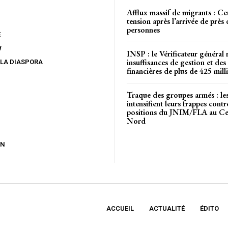
Afflux massif de migrants : Ce
tension après l’arrivée de près
personnes
E
W
INSP : le Vérificateur général 
insuffisances de gestion et des 
 LA DIASPORA
financières de plus de 425 mi
Traque des groupes armés : l
intensifient leurs frappes contr
positions du JNIM/FLA au Cen
Nord
ON
ACCUEIL
ACTUALITÉ
ÉDITO