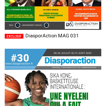
DiasporAction MAG 031