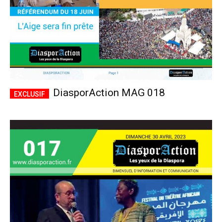
DiasporAction MAG 018