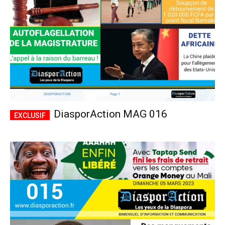
DiasporAction MAG 016