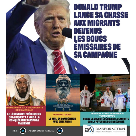
Accès gratuit
Gratuit
/accès limité
Quelques articles
Annonces
Tous les articles
Le magazine
CHOISIR LE FORFAIT