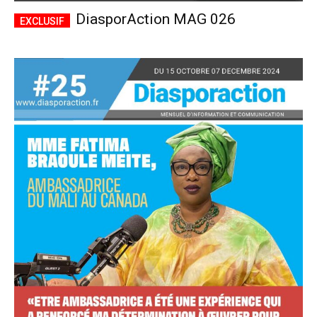
DiasporAction MAG 026
Accès complet
$
22
/ an
placeholder text
Le magazine
Tous les articles
Annonces
ANNUEL
MENSUEL