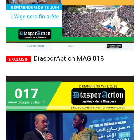
DiasporAction MAG 018