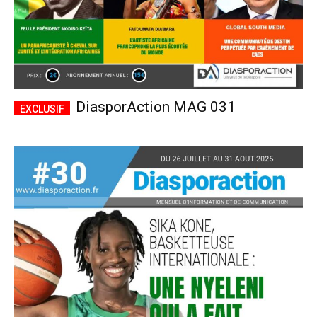
DiasporAction MAG 031