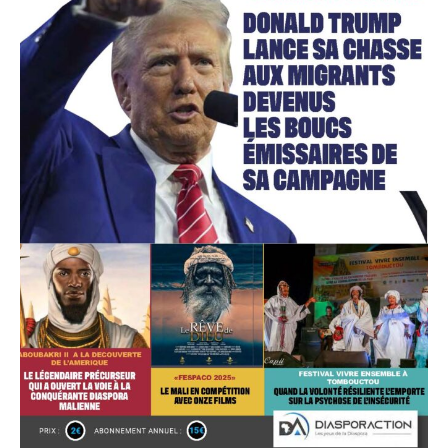
Accès gratuit
Gratuit
/accès limité
Quelques articles
Annonces
Tous les articles
Le magazine
CHOISIR LE FORFAIT