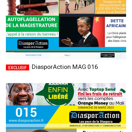
DiasporAction MAG 016