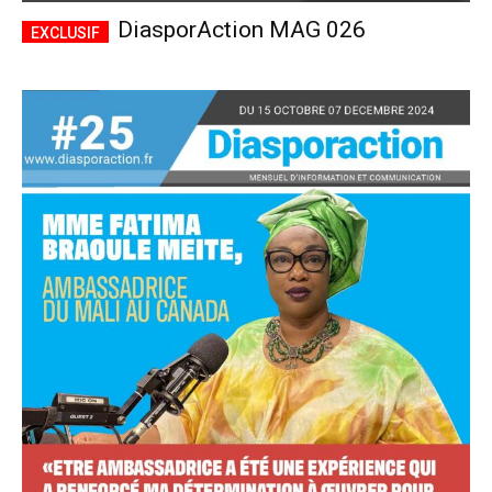
DiasporAction MAG 026
Accès complet
$
22
/ an
placeholder text
Le magazine
Tous les articles
Annonces
ANNUEL
MENSUEL