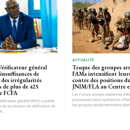
ACTUALITÉ
Vérificateur général
Traque des groupes arm
 insuffisances de
FAMa intensifient leur
 des irrégularités
contre des positions d
s de plus de 425
JNIM/FLA au Centre e
de FCFA
Les Forces armées maliennes (FA
poursuivent leurs opérations offe
rificateur général (BVG) a publié
les groupes armés terroristes dans 
 de sa mission de vérification de
l...