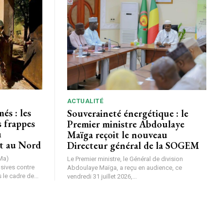
ACTUALITÉ
és : les
Souveraineté énergétique : le
s frappes
Premier ministre Abdoulaye
u
Maïga reçoit le nouveau
t au Nord
Directeur général de la SOGEM
Ma)
Le Premier ministre, le Général de division
nsives contre
Abdoulaye Maïga, a reçu en audience, ce
le cadre de...
vendredi 31 juillet 2026,...