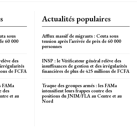
s
Actualités populaires
uta sous
Afflux massif de migrants : Ceuta sous
 de 60 000
tension après l’arrivée de près de 60 000
personnes
relève des
INSP : le Vérificateur général relève des
irrégularités
insuffisances de gestion et des irrégularités
llions de FCFA
financières de plus de 425 millions de FCFA
es FAMa
Traque des groupes armés : les FAMa
e des
intensifient leurs frappes contre des
tre et au
positions du JNIM/FLA au Centre et au
Nord