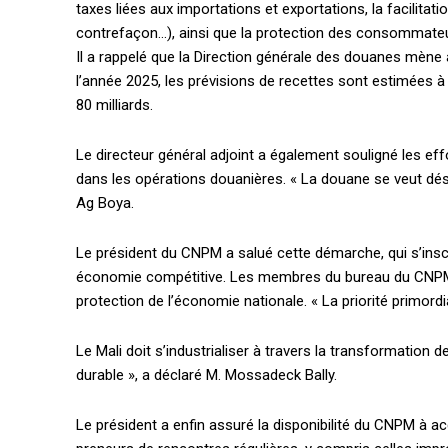
taxes liées aux importations et exportations, la facilitat
contrefaçon…), ainsi que la protection des consommateurs
Il a rappelé que la Direction générale des douanes mèn
l’année 2025, les prévisions de recettes sont estimées à 8
80 milliards.
Le directeur général adjoint a également souligné les ef
Accès gratuit
dans les opérations douanières. « La douane se veut déso
Ag Boya.
Gratuit
Le président du CNPM a salué cette démarche, qui s’inscr
/accès limi
économie compétitive. Les membres du bureau du CNPM ont
protection de l’économie nationale. « La priorité primordia
Quelques articles
Le Mali doit s’industrialiser à travers la transformation
Annonces
durable », a déclaré M. Mossadeck Bally.
Tous les articles
Le magazine
Le président a enfin assuré la disponibilité du CNPM à 