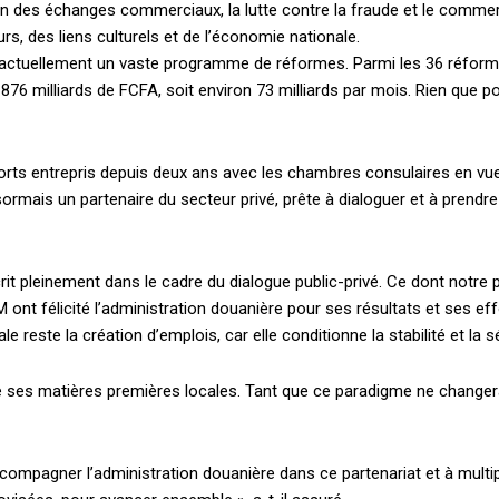
Plans d'abonnement
ion des échanges commerciaux, la lutte contre la fraude et le commerce
, des liens culturels et de l’économie nationale.
e actuellement un vaste programme de réformes. Parmi les 36 réform
76 milliards de FCFA, soit environ 73 milliards par mois. Rien que pour
forts entrepris depuis deux ans avec les chambres consulaires en vu
Accès complet
rmais un partenaire du secteur privé, prête à dialoguer et à prendr
$
22
it pleinement dans le cadre du dialogue public-privé. Ce dont notre p
té
/ an
place
 félicité l’administration douanière pour ses résultats et ses effo
le reste la création d’emplois, car elle conditionne la stabilité et la s
Le magazine
 de ses matières premières locales. Tant que ce paradigme ne changera
Tous les articles
Annonces
accompagner l’administration douanière dans ce partenariat et à mult