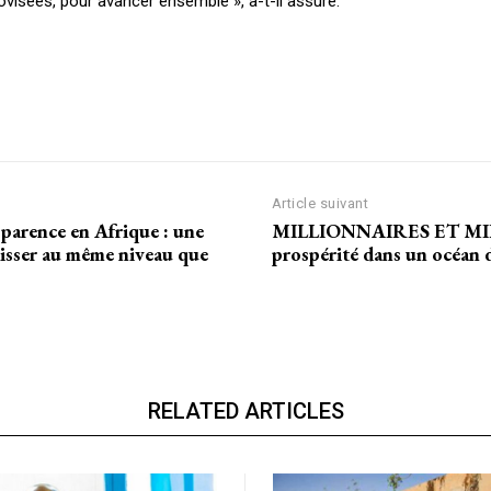
ovisées, pour avancer ensemble », a-t-il assuré.
ANNU
AIT
CH
Article suivant
parence en Afrique : une
MILLIONNAIRES ET MIL
 hisser au même niveau que
prospérité dans un océan 
RELATED ARTICLES