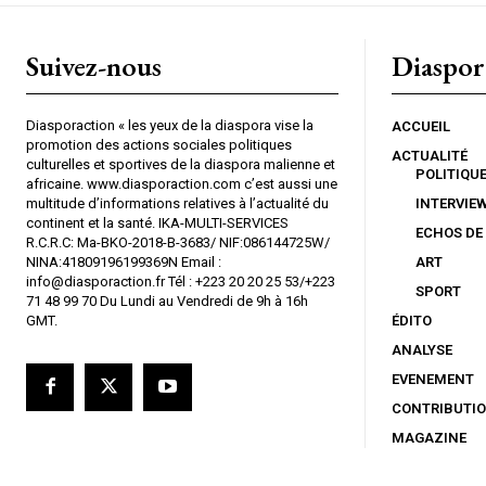
Suivez-nous
Diaspor
Diasporaction « les yeux de la diaspora vise la
ACCUEIL
promotion des actions sociales politiques
ACTUALITÉ
culturelles et sportives de la diaspora malienne et
POLITIQU
africaine. www.diasporaction.com c’est aussi une
multitude d’informations relatives à l’actualité du
INTERVIE
continent et la santé. IKA-MULTI-SERVICES
ECHOS DE
R.C.R.C: Ma-BKO-2018-B-3683/ NIF:086144725W/
NINA:41809196199369N Email :
ART
info@diasporaction.fr Tél : +223 20 20 25 53/+223
SPORT
71 48 99 70 Du Lundi au Vendredi de 9h à 16h
GMT.
ÉDITO
ANALYSE
EVENEMENT
CONTRIBUTI
MAGAZINE