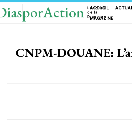
DiasporAction
ACCUEIL
ACTUAL
Les yeux
de la
Diaspora
MAGAZINE
CNPM-DOUANE: L’amorc