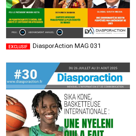
DiasporAction MAG 031