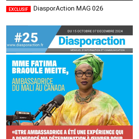
DiasporAction MAG 026
Accès complet
$
22
/ an
placeholder text
Le magazine
Tous les articles
Annonces
ANNUEL
MENSUEL