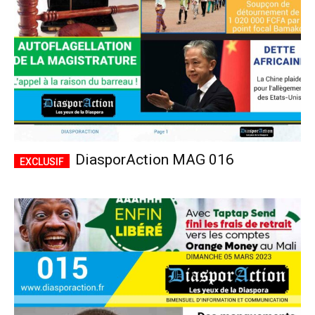
DiasporAction MAG 016