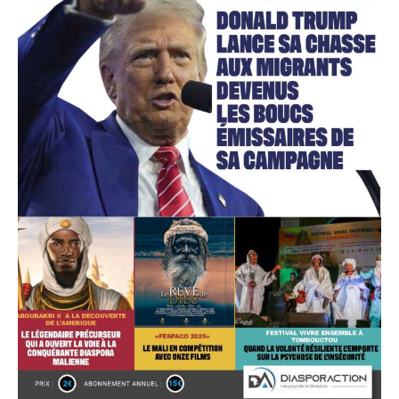
Accès gratuit
Gratuit
/accès limité
Quelques articles
Annonces
Tous les articles
Le magazine
CHOISIR LE FORFAIT