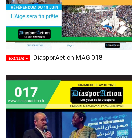
DiasporAction MAG 018