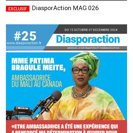
DiasporAction MAG 026
Accès complet
$
22
/ an
placeholder text
Le magazine
Tous les articles
Annonces
ANNUEL
MENSUEL