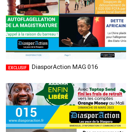
DiasporAction MAG 016