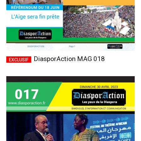
DiasporAction MAG 018