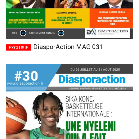
DiasporAction MAG 031