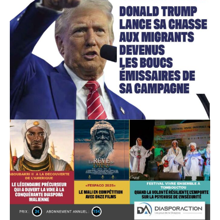
Accès gratuit
Gratuit
/accès limité
Quelques articles
Annonces
Tous les articles
Le magazine
CHOISIR LE FORFAIT