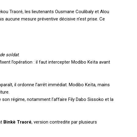
ékou Traoré, les lieutenants Ousmane Coulibaly et Alou
ais aucune mesure préventive décisive n’est prise. Ce
de soldat
.
nt l’opération : il faut intercepter Modibo Keïta avant
paraît, il ordonne l’arrêt immédiat. Modibo Keïta, mains
ture.
de son régime, notamment l’affaire Fily Dabo Sissoko et la
nt
Binkè Traoré
, version contredite par plusieurs