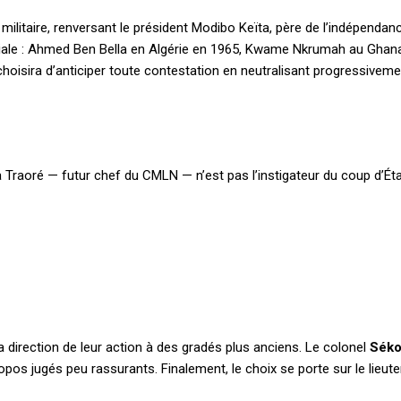
 militaire, renversant le président Modibo Keïta, père de l’indépenda
niale : Ahmed Ben Bella en Algérie en 1965, Kwame Nkrumah au Ghana
sira d’anticiper toute contestation en neutralisant progressivement o
Traoré — futur chef du CMLN — n’est pas l’instigateur du coup d’État
 direction de leur action à des gradés plus anciens. Le colonel
Séko
ropos jugés peu rassurants. Finalement, le choix se porte sur le lieut