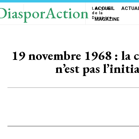
DiasporAction
ACCUEIL
ACTUAL
Les yeux
de la
Diaspora
MAGAZINE
19 novembre 1968 : la 
n’est pas l’ini