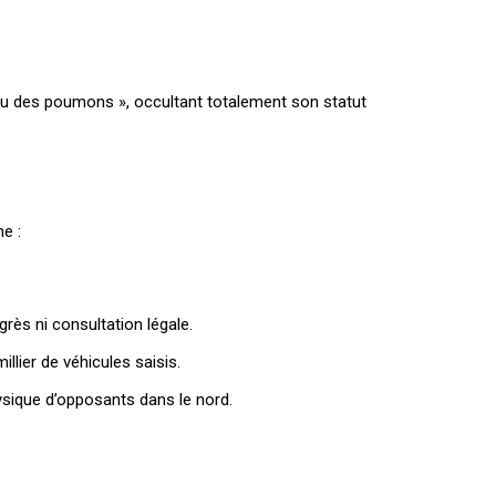
igu des poumons », occultant totalement son statut
e :
rès ni consultation légale.
llier de véhicules saisis.
holder text
hysique d’opposants dans le nord.