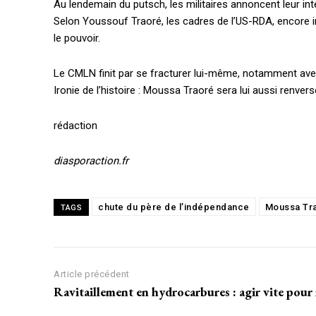
Au lendemain du putsch, les militaires annoncent leur in
Annonces
Selon Youssouf Traoré, les cadres de l’US-RDA, encore inf
Tous les articles
le pouvoir.
Le magazine
Le CMLN finit par se fracturer lui-même, notamment avec
Ironie de l’histoire : Moussa Traoré sera lui aussi renvers
CHOISIR LE FORF
rédaction
diasporaction.fr
chute du père de l’indépendance
Moussa Tr
TAGS
Article précédent
Ravitaillement en hydrocarbures : agir vite pour 