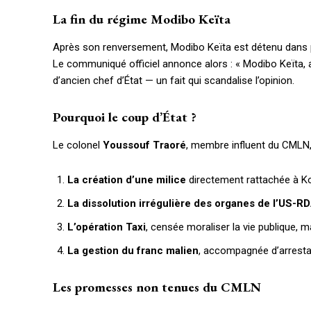
La fin du régime Modibo Keïta
Après son renversement, Modibo Keïta est détenu dans pl
Le communiqué officiel annonce alors : « Modibo Keïta, 
d’ancien chef d’État — un fait qui scandalise l’opinion.
Pourquoi le coup d’État ?
Le colonel
Youssouf Traoré
, membre influent du CMLN, 
La création d’une milice
directement rattachée à Ko
Accès gratuit
La dissolution irrégulière des organes de l’US-R
Gratuit
L’opération Taxi
, censée moraliser la vie publique, m
/accès limi
La gestion du franc malien
, accompagnée d’arrestati
Les promesses non tenues du CMLN
Quelques articles