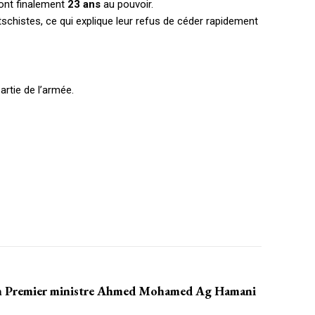
ront finalement
23 ans
au pouvoir.
tschistes, ce qui explique leur refus de céder rapidement
EL
MENSUEL
rtie de l’armée.
OISIR LE FORFAIT
cien Premier ministre Ahmed Mohamed Ag Hamani