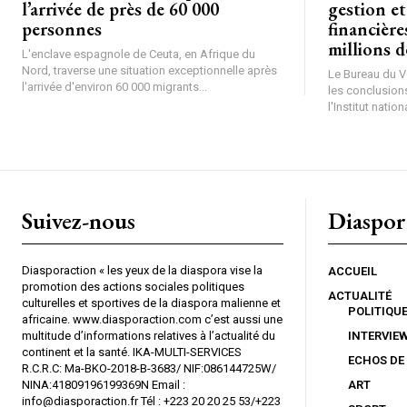
l’arrivée de près de 60 000
gestion et
personnes
financière
millions 
L'enclave espagnole de Ceuta, en Afrique du
Nord, traverse une situation exceptionnelle après
Le Bureau du Vé
l'arrivée d'environ 60 000 migrants...
les conclusions
l'Institut nationa
Suivez-nous
Diaspor
Diasporaction « les yeux de la diaspora vise la
ACCUEIL
promotion des actions sociales politiques
ACTUALITÉ
culturelles et sportives de la diaspora malienne et
POLITIQU
africaine. www.diasporaction.com c’est aussi une
multitude d’informations relatives à l’actualité du
INTERVIE
continent et la santé. IKA-MULTI-SERVICES
ECHOS DE
R.C.R.C: Ma-BKO-2018-B-3683/ NIF:086144725W/
NINA:41809196199369N Email :
ART
info@diasporaction.fr Tél : +223 20 20 25 53/+223