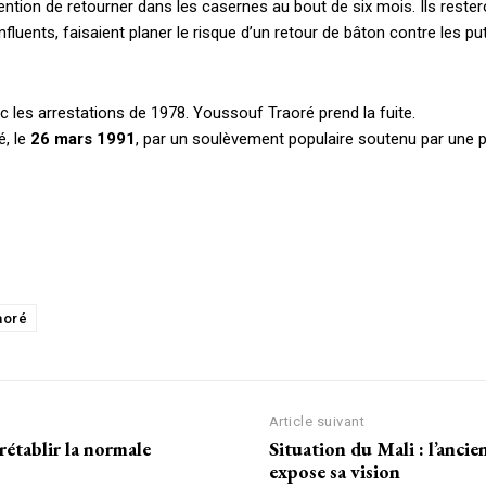
tention de retourner dans les casernes au bout de six mois. Ils reste
Tous les articles
luents, faisaient planer le risque d’un retour de bâton contre les pu
Annonces
 les arrestations de 1978. Youssouf Traoré prend la fuite.
ANNU
é, le
26 mars 1991
, par un soulèvement populaire soutenu par une pa
AIT
CH
aoré
Article suivant
rétablir la normale
Situation du Mali : l’an
expose sa vision