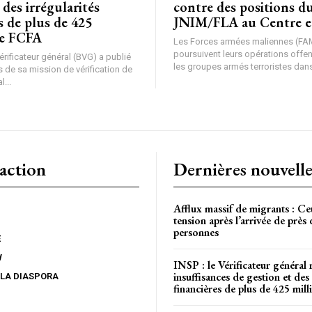
 des irrégularités
contre des positions d
s de plus de 425
JNIM/FLA au Centre e
de FCFA
Les Forces armées maliennes (FA
poursuivent leurs opérations offe
rificateur général (BVG) a publié
les groupes armés terroristes dans 
 de sa mission de vérification de
l...
action
Dernières nouvelle
Afflux massif de migrants : Ce
tension après l’arrivée de près
personnes
E
W
INSP : le Vérificateur général 
insuffisances de gestion et des 
 LA DIASPORA
financières de plus de 425 mi