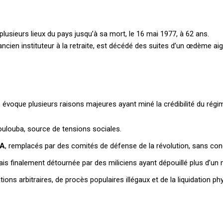
usieurs lieux du pays jusqu’à sa mort, le 16 mai 1977, à 62 ans.
ancien instituteur à la retraite, est décédé des suites d’un œdème a
Plans d'abonnement
évoque plusieurs raisons majeures ayant miné la crédibilité du régim
ulouba, source de tensions sociales.
Accès complet
DA
, remplacés par des comités de défense de la révolution, sans cong
$
22
ais finalement détournée par des miliciens ayant dépouillé plus d’un mi
té
/ an
place
ons arbitraires, de procès populaires illégaux et de la liquidation p
Le magazine