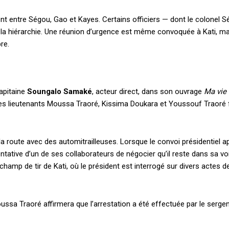
 entre Ségou, Gao et Kayes. Certains officiers — dont le colonel S
 à la hiérarchie. Une réunion d’urgence est même convoquée à Kati, m
re.
capitaine
Soungalo Samaké
, acteur direct, dans son ouvrage
Ma vie 
s lieutenants Moussa Traoré, Kissima Doukara et Youssouf Traoré fixe
 route avec des automitrailleuses. Lorsque le convoi présidentiel ap
ntative d’un de ses collaborateurs de négocier qu’il reste dans sa voi
 champ de tir de Kati, où le président est interrogé sur divers actes 
ussa Traoré affirmera que l’arrestation a été effectuée par le serge