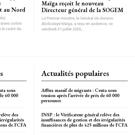
u
Maïga reçoit le nouveau
t au Nord
Directeur général de la SOGEM
Ma)
Le Premier ministre, le Général de division
nsives contre
Abdoulaye Maïga, a reçu en audience, ce
le cadre de...
vendredi 31 juillet 2026,...
s
Actualités populaires
uta sous
Afflux massif de migrants : Ceuta sous
 de 60 000
tension après l’arrivée de près de 60 000
personnes
relève des
INSP : le Vérificateur général relève des
irrégularités
insuffisances de gestion et des irrégularités
llions de FCFA
financières de plus de 425 millions de FCFA