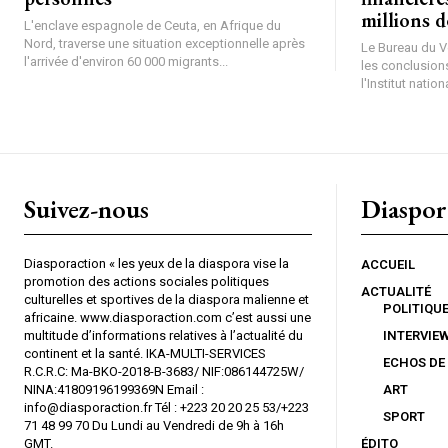
millions 
L'enclave espagnole de Ceuta, en Afrique du
Nord, traverse une situation exceptionnelle après
Le Bureau du Vé
l'arrivée d'environ 60 000 migrants...
les conclusions
l'Institut nationa
Suivez-nous
Diaspor
Diasporaction « les yeux de la diaspora vise la
ACCUEIL
promotion des actions sociales politiques
ACTUALITÉ
culturelles et sportives de la diaspora malienne et
POLITIQU
africaine. www.diasporaction.com c’est aussi une
multitude d’informations relatives à l’actualité du
INTERVIE
continent et la santé. IKA-MULTI-SERVICES
ECHOS DE
R.C.R.C: Ma-BKO-2018-B-3683/ NIF:086144725W/
NINA:41809196199369N Email :
ART
info@diasporaction.fr Tél : +223 20 20 25 53/+223
SPORT
71 48 99 70 Du Lundi au Vendredi de 9h à 16h
GMT.
ÉDITO