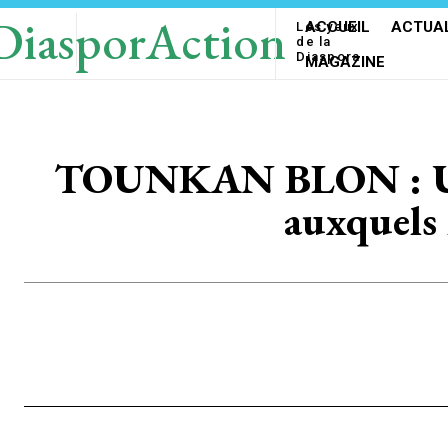
DiasporAction
ACCUEIL
ACTUAL
Les yeux
de la
Diaspora
MAGAZINE
TOUNKAN BLON : Une 
auxquels 