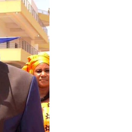
Accès complet
$
22
té
/ an
place
Le magazine
Tous les articles
Annonces
ANNU
AIT
CH