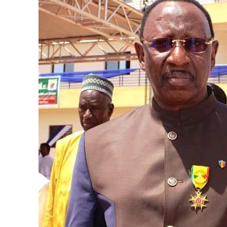
Accès gratuit
Gratuit
/accès limi
Quelques articles
Annonces
Tous les articles
Le magazine
CHOISIR LE FORF