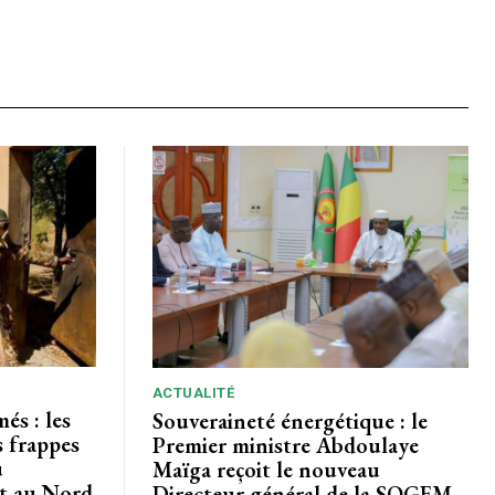
ACTUALITÉ
és : les
Souveraineté énergétique : le
s frappes
Premier ministre Abdoulaye
u
Maïga reçoit le nouveau
t au Nord
Directeur général de la SOGEM