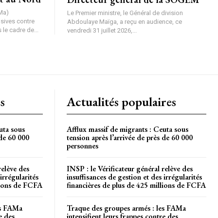
Ma)
Le Premier ministre, le Général de division
nsives contre
Abdoulaye Maïga, a reçu en audience, ce
le cadre de...
vendredi 31 juillet 2026,...
s
Actualités populaires
uta sous
Afflux massif de migrants : Ceuta sous
 de 60 000
tension après l’arrivée de près de 60 000
personnes
relève des
INSP : le Vérificateur général relève des
irrégularités
insuffisances de gestion et des irrégularités
llions de FCFA
financières de plus de 425 millions de FCFA
es FAMa
Traque des groupes armés : les FAMa
e des
intensifient leurs frappes contre des