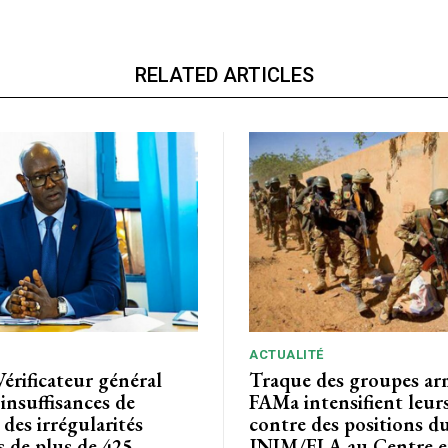
RELATED ARTICLES
ACTUALITÉ
Vérificateur général
Traque des groupes arm
 insuffisances de
FAMa intensifient leur
 des irrégularités
contre des positions d
s de plus de 425
JNIM/FLA au Centre e