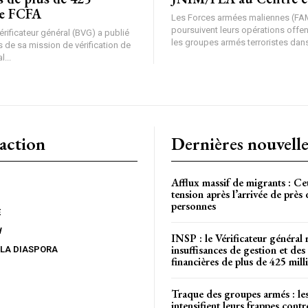
de FCFA
Les Forces armées maliennes (FA
poursuivent leurs opérations offe
rificateur général (BVG) a publié
les groupes armés terroristes dans 
 de sa mission de vérification de
l...
action
Dernières nouvelle
Afflux massif de migrants : Ce
tension après l’arrivée de près
personnes
E
W
INSP : le Vérificateur général 
insuffisances de gestion et des 
 LA DIASPORA
financières de plus de 425 mi
Traque des groupes armés : l
intensifient leurs frappes contr