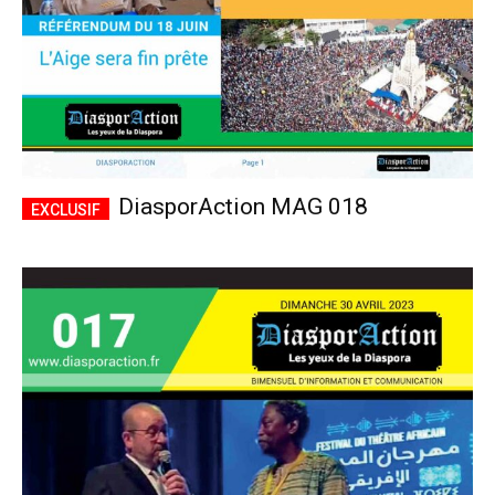
DiasporAction MAG 018