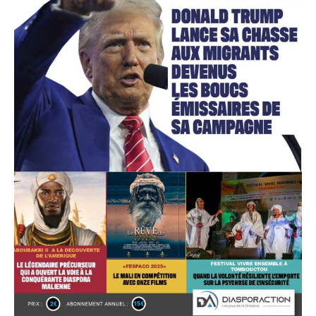
Accès gratuit
Gratuit
/accès limité
Quelques articles
Annonces
Tous les articles
Le magazine
CHOISIR LE FORFAIT