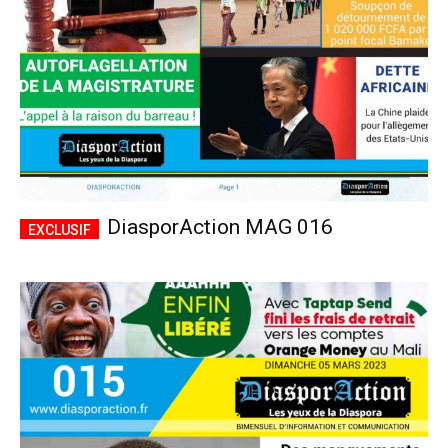
DiasporAction MAG 016