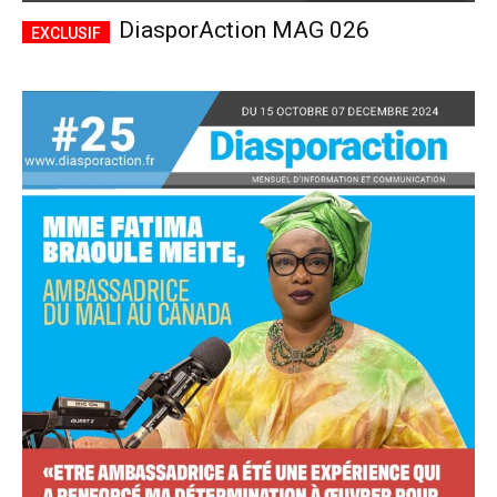
DiasporAction MAG 026
Accès complet
$
22
/ an
placeholder text
Le magazine
Tous les articles
Annonces
ANNUEL
MENSUEL