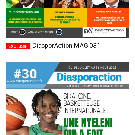
DiasporAction MAG 031