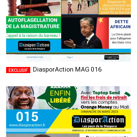
DiasporAction MAG 016