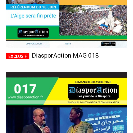
DiasporAction MAG 018