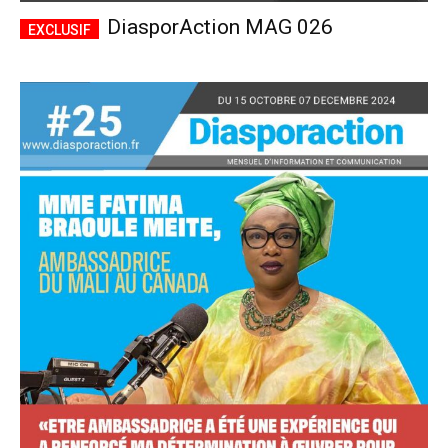
DiasporAction MAG 026
Accès complet
$
22
/ an
placeholder text
Le magazine
Tous les articles
Annonces
ANNUEL
MENSUEL