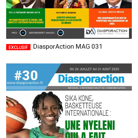
DiasporAction MAG 031