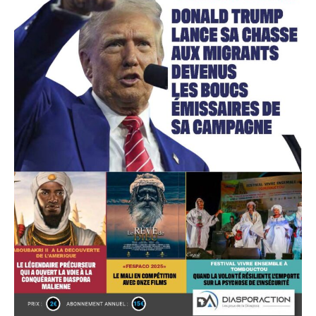
Accès gratuit
Gratuit
/accès limité
Quelques articles
Annonces
Tous les articles
Le magazine
CHOISIR LE FORFAIT