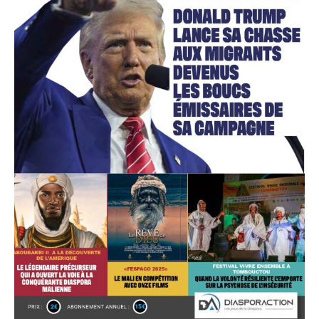
Accès gratuit
Gratuit
/accès limité
Quelques articles
Annonces
Tous les articles
Le magazine
CHOISIR LE FORFAIT