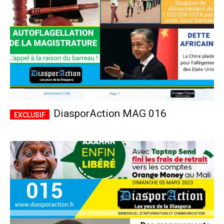
DiasporAction MAG 016