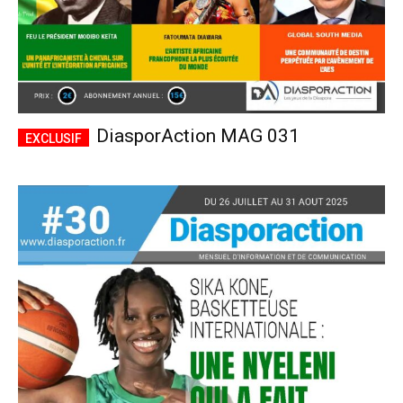
DiasporAction MAG 031