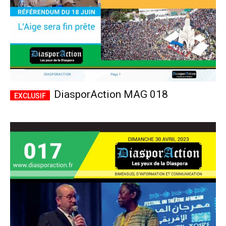
DiasporAction MAG 018