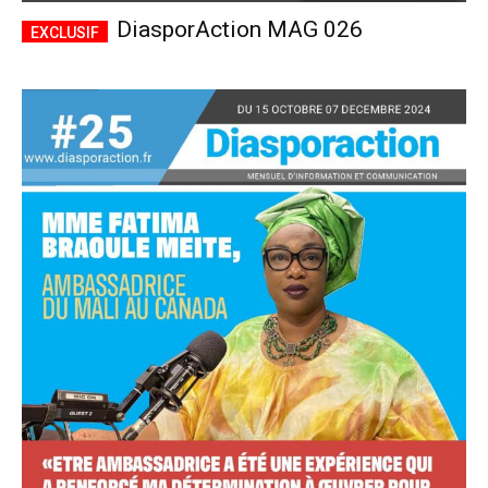
DiasporAction MAG 026
Accès complet
$
22
/ an
placeholder text
Le magazine
Tous les articles
Annonces
ANNUEL
MENSUEL